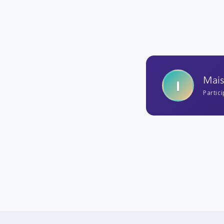
Mai
I
Partic