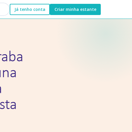
Já tenho conta
Criar minha estante
raba
una
a
sta