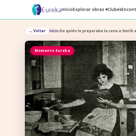
Eureka
Início
Explorar obras ▾
Clubes
Encont
←
Voltar
Início
›
De quién le preparaba la cena a Smith
Momento Eureka