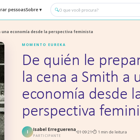
rar pessoas
Sobre ▾
🔍
 a una economía desde la perspectiva feminista
MOMENTO EUREKA
De quién le prepa
la cena a Smith a 
economía desde l
perspectiva femini
Isabel Erreguerena
I
01·09·21
⏱
1
min de leitura
PARTICIPANTE