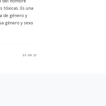
do del hombre
 tóxicas. Es una
a de género y
sa género y sexo
01·09·21