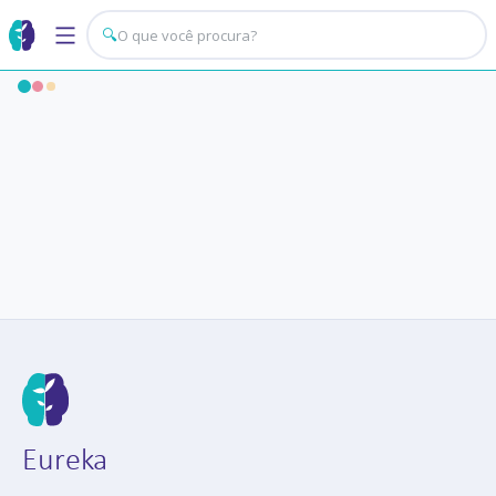
🔍
Eureka