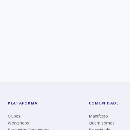
PLATAFORMA
COMUNIDADE
Clubes
Manifesto
Workshops
Quem somos
Perguntas Frequentes
Privacidade