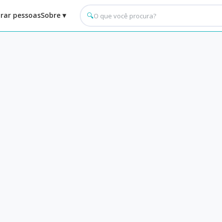
rar pessoas
Sobre ▾
🔍