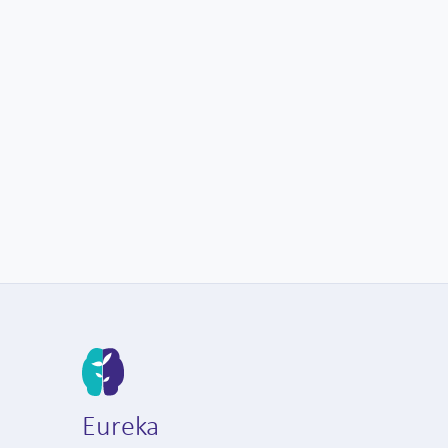
Eureka