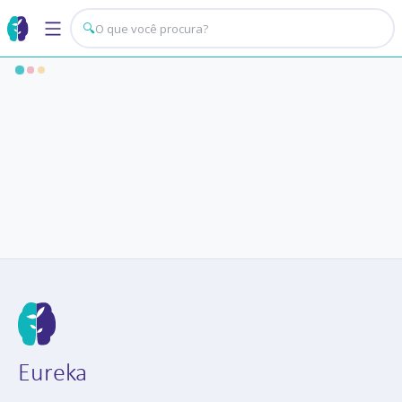
🔍
Eureka