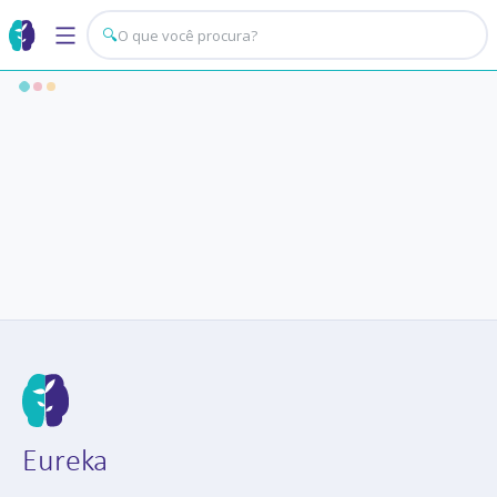
🔍
Eureka