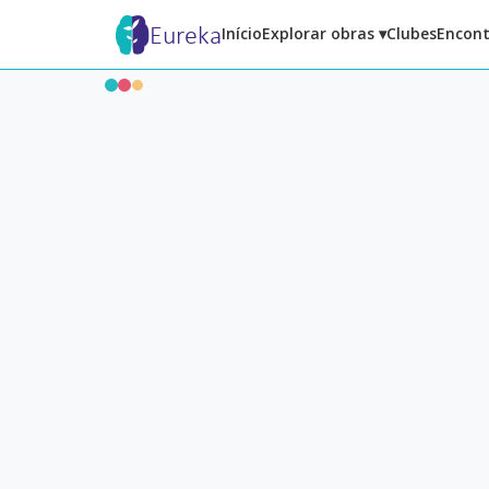
Eureka
Início
Explorar obras ▾
Clubes
Encont