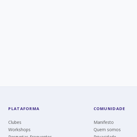
PLATAFORMA
COMUNIDADE
Clubes
Manifesto
Workshops
Quem somos
Perguntas Frequentes
Privacidade