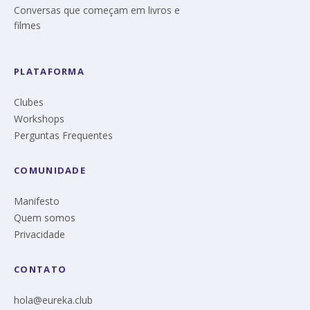
Conversas que começam em livros e
filmes
PLATAFORMA
Clubes
Workshops
Perguntas Frequentes
COMUNIDADE
Manifesto
Quem somos
Privacidade
CONTATO
hola@eureka.club