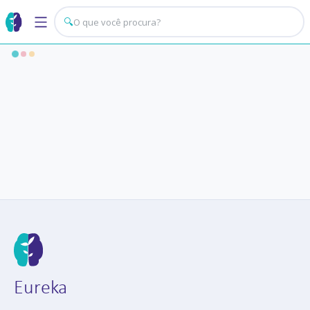
🔍
Eureka