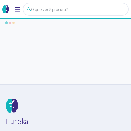
🔍
Eureka