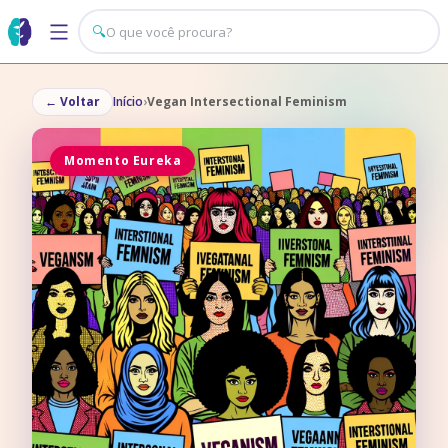
🔍
←
Voltar
Início
›
Vegan Intersectional Feminism
Momento Eureka