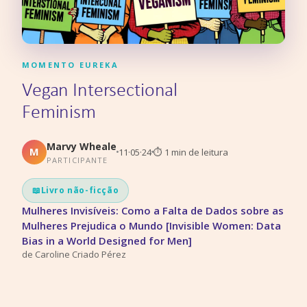
MOMENTO EUREKA
Vegan Intersectional
Feminism
Marvy Wheale
M
11·05·24
⏱
1
min de leitura
PARTICIPANTE
📖
Livro não-ficção
Mulheres Invisíveis: Como a Falta de Dados sobre as
Mulheres Prejudica o Mundo [Invisible Women: Data
Bias in a World Designed for Men]
de
Caroline Criado Pérez