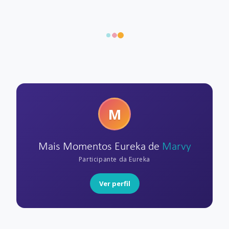
M
Mais Momentos Eureka de
Marvy
Participante da Eureka
Ver perfil