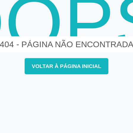
OP
404 - PÁGINA NÃO ENCONTRAD
VOLTAR À PÁGINA INICIAL