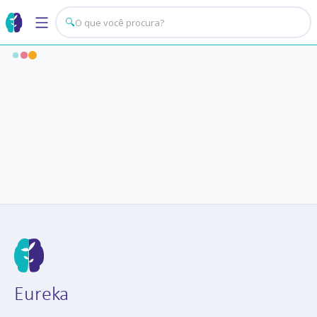
🔍
Eureka