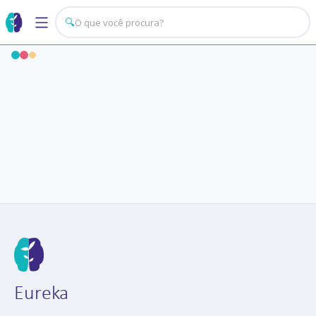
🔍
Eureka