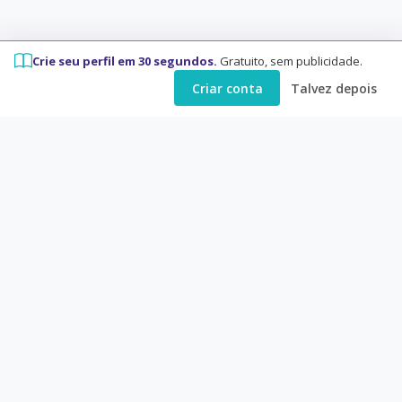
Crie seu perfil em 30 segundos.
Gratuito, sem publicidade.
Criar conta
Talvez depois
Eureka
Conversas que começam em livros e
filmes
PLATAFORMA
Clubes