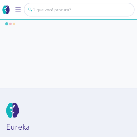
🔍
Eureka