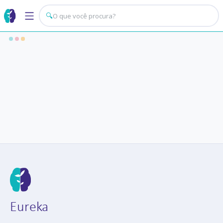
🔍
Eureka