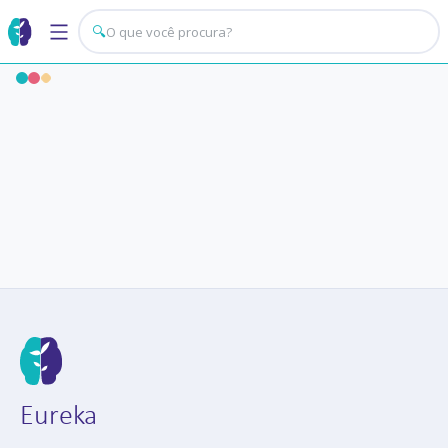
🔍
Eureka