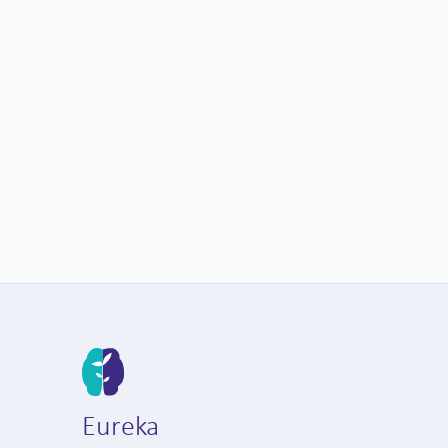
Eureka