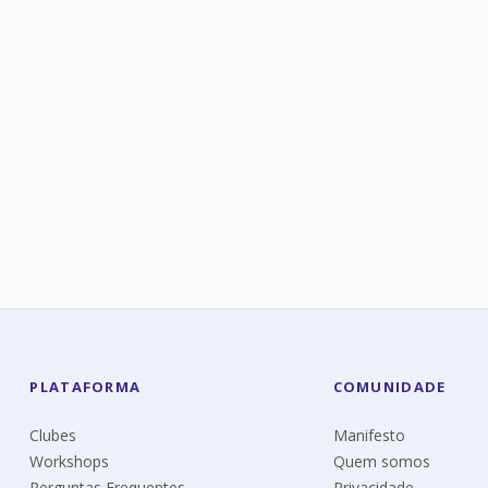
PLATAFORMA
COMUNIDADE
Clubes
Manifesto
Workshops
Quem somos
Perguntas Frequentes
Privacidade