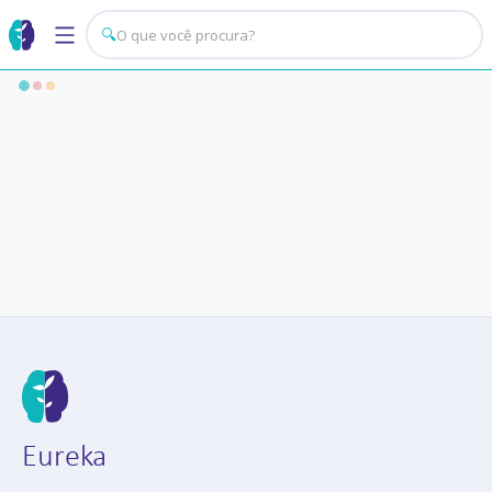
🔍
Eureka