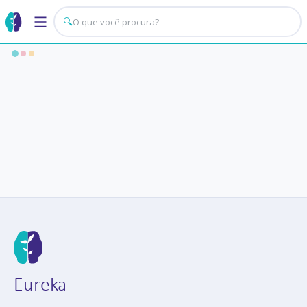
🔍
Eureka