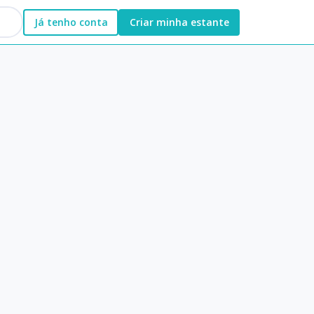
Já tenho conta
Criar minha estante