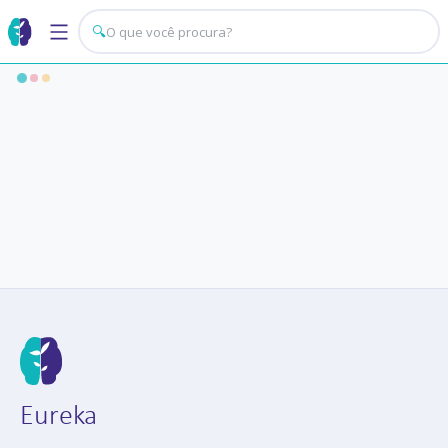
🔍
Eureka