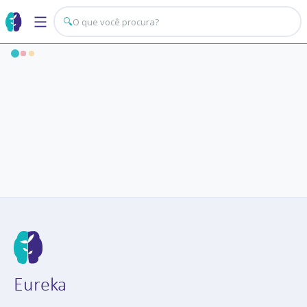
🔍
Eureka