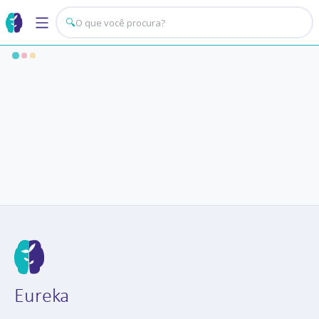
🔍
Eureka