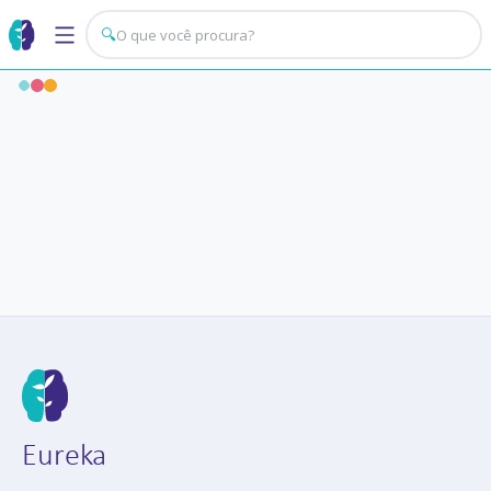
🔍
Eureka