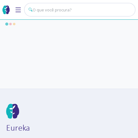
🔍
Eureka