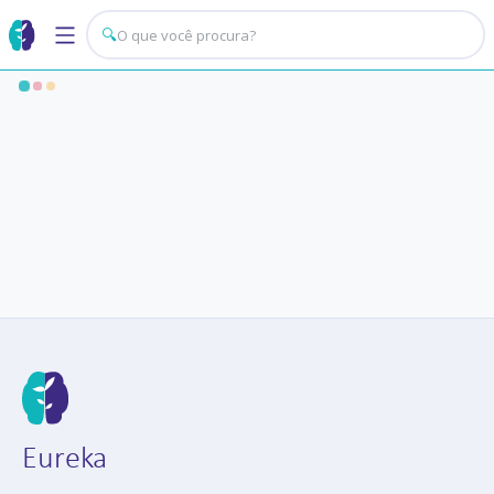
🔍
Eureka