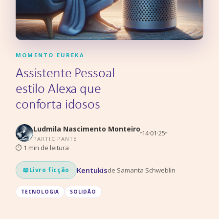
MOMENTO EUREKA
Assistente Pessoal
estilo Alexa que
conforta idosos
Ludmila Nascimento Monteiro
14·01·25
PARTICIPANTE
⏱
1
min de leitura
Kentukis
de
Samanta Schweblin
📖
Livro ficção
TECNOLOGIA
SOLIDÃO