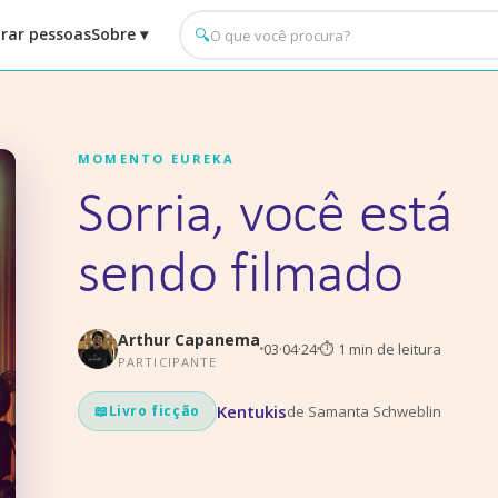
rar pessoas
Sobre ▾
🔍
MOMENTO EUREKA
Sorria, você está
sendo filmado
Arthur Capanema
03·04·24
⏱
1
min de leitura
PARTICIPANTE
Kentukis
de
Samanta Schweblin
📖
Livro ficção