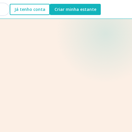
Já tenho conta
Criar minha estante