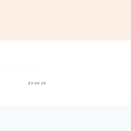
03·04·24