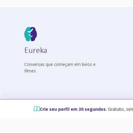
Eureka
Conversas que começam em livros e
filmes
Crie seu perfil em 30 segundos.
Gratuito, sem