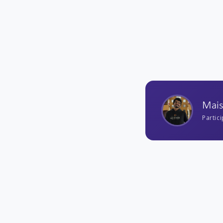
Mai
Partic