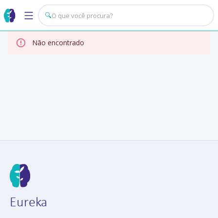
🔍
Não encontrado
Eureka