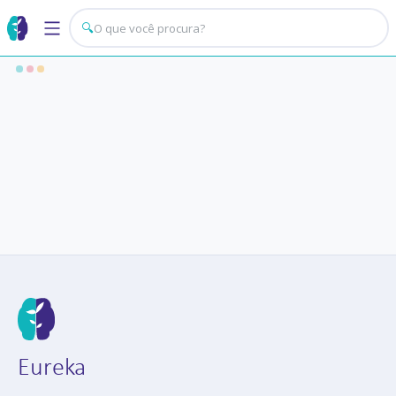
🔍
Eureka