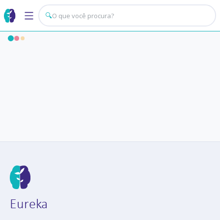
🔍
Eureka