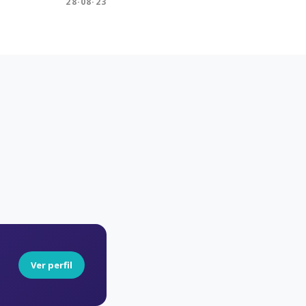
28·08·23
🔔