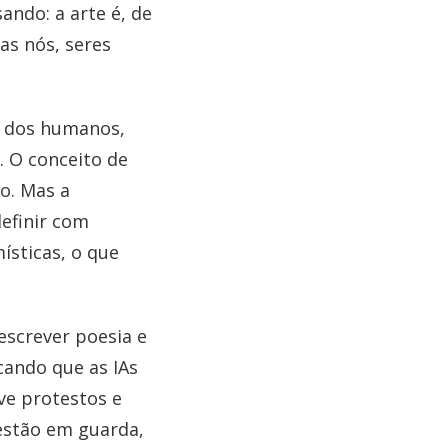
ndo: a arte é, de
as nós, seres
a dos humanos,
 O conceito de
o. Mas a
efinir com
ísticas, o que
 escrever poesia e
cando que as IAs
ve protestos e
 estão em guarda,