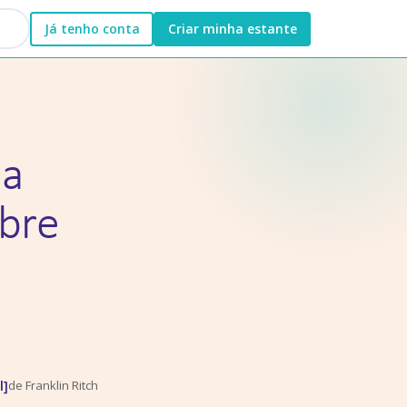
Já tenho conta
Criar minha estante
ia
obre
l]
de
Franklin Ritch