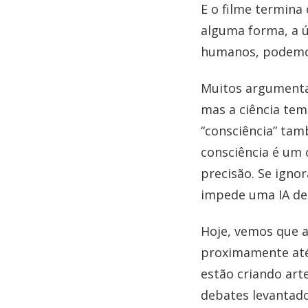
E o filme termina
alguma forma, a ú
humanos, podemo
Muitos argumenta
mas a ciência te
“consciência” ta
consciência é um 
precisão. Se igno
impede uma IA de 
Hoje, vemos que as
proximamente até 
estão criando art
debates levantado