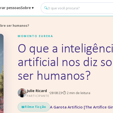
rar pessoas
Sobre ▾
🔍
 sobre ser humanos?
MOMENTO EUREKA
O que a inteligênc
artificial nos diz s
ser humanos?
Julie Ricard
28·08·23
⏱
2
min de leitura
PARTICIPANTE
A Garota Artifício [The Artifice Gir
📖
Filme ficção