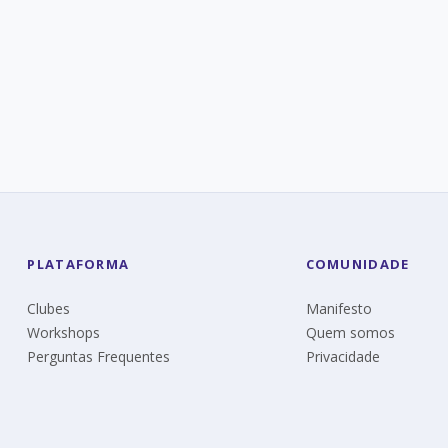
s Momentos Eureka de
Julie
ipante da Eureka
PLATAFORMA
COMUNIDADE
Clubes
Manifesto