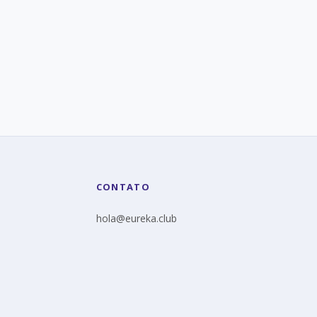
Ver perfil
CONTATO
hola@eureka.club