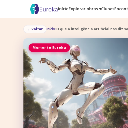
Eureka
Início
Explorar obras ▾
Clubes
Encont
←
Voltar
Início
›
O que a inteligência artificial nos diz
Momento Eureka