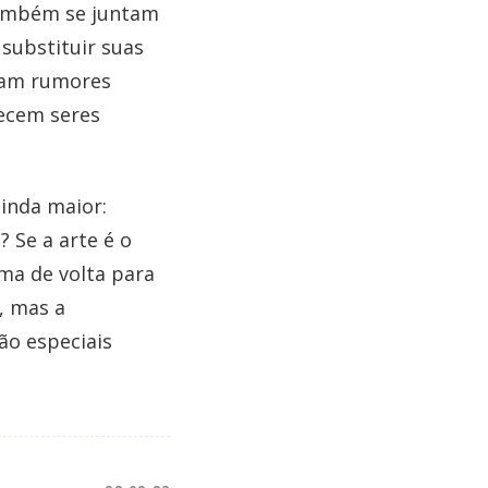
também se juntam
substituir suas
ulam rumores
recem seres
inda maior:
 Se a arte é o
ma de volta para
, mas a
ão especiais