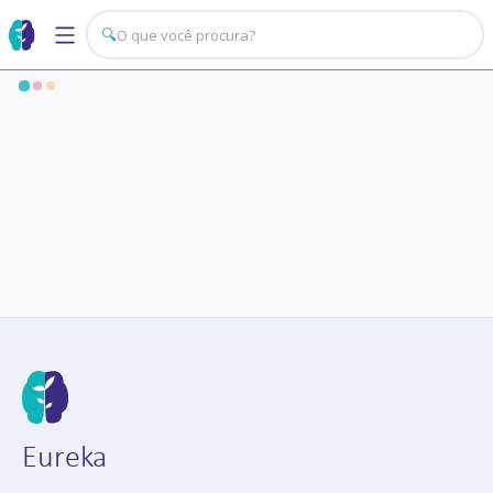
🔍
Eureka