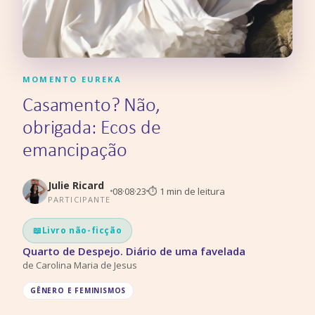
MOMENTO EUREKA
Casamento? Não,
obrigada: Ecos de
emancipação
Julie Ricard
08·08·23
⏱
1
min de leitura
PARTICIPANTE
📖
Livro não-ficção
Quarto de Despejo. Diário de uma favelada
de
Carolina Maria de Jesus
GÊNERO E FEMINISMOS