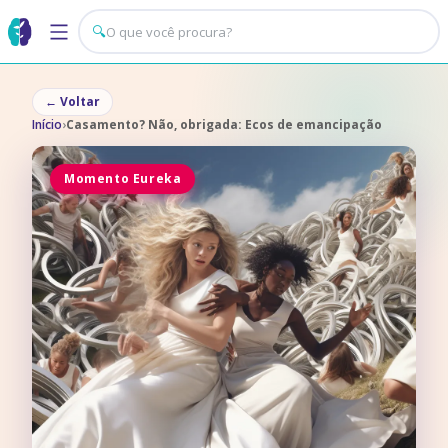
🔍
←
Voltar
Início
›
Casamento? Não, obrigada: Ecos de emancipação
Momento Eureka