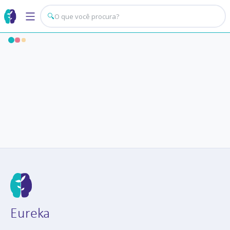
🔍
Eureka