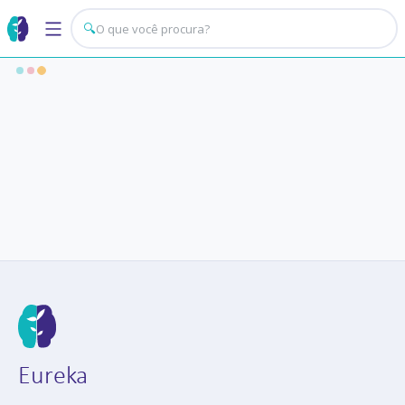
🔍
Eureka