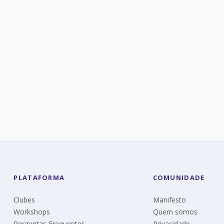
PLATAFORMA
COMUNIDADE
Clubes
Manifesto
Workshops
Quem somos
Perguntas Frequentes
Privacidade