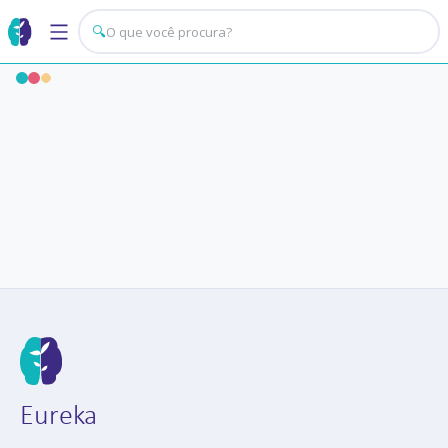
🔍
Eureka