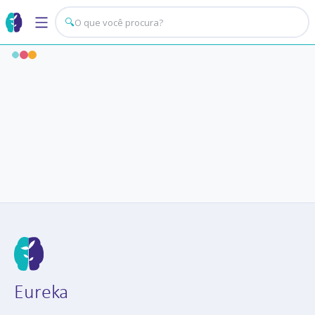
🔍
Eureka