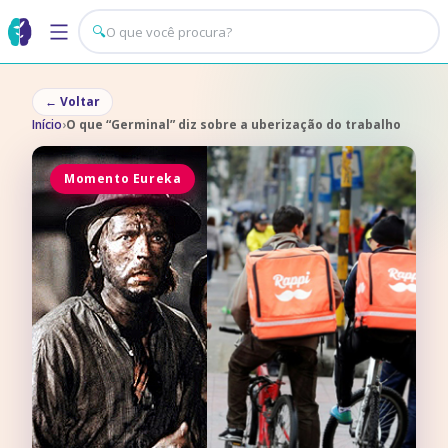
🔍
←
Voltar
Início
›
O que “Germinal” diz sobre a uberização do trabalho
Momento Eureka