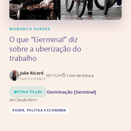
MOMENTO EUREKA
O que “Germinal” diz
sobre a uberização do
trabalho
Julie Ricard
03·11·21
⏱
1
min de leitura
PARTICIPANTE
Germinação [Germinal]
📖
Filme ficção
de
Claude Berri
PODER, POLÍTICA E ECONOMIA