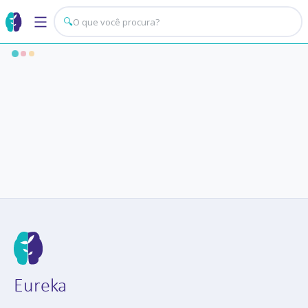
🔍
Eureka