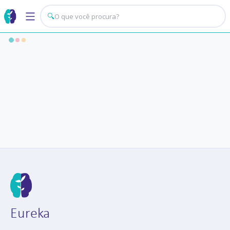
🔍
Eureka