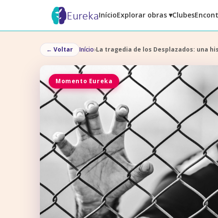
Eureka
Início
Explorar obras ▾
Clubes
Encont
←
Voltar
Início
›
La tragedia de los Desplazados: una hi
Momento Eureka