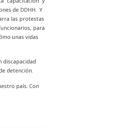
a “capacitación” y
ciones de DDHH. Y
arra las protestas
funcionarios, para
 cómo unas vidas
n discapacidad
 de detención.
estro país. Con