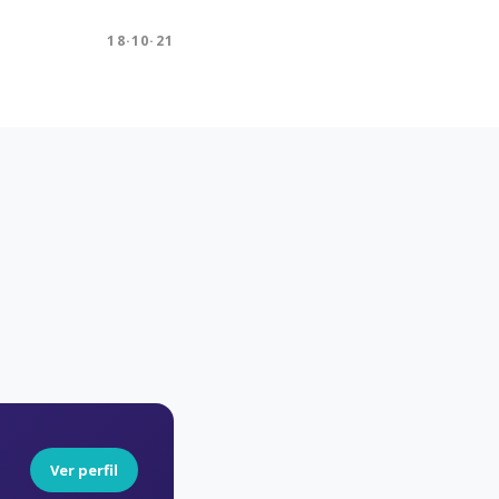
18·10·21
Ver perfil