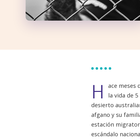
H
ace meses q
la vida de 
desierto australi
afgano y su famil
estación migrator
escándalo nacional