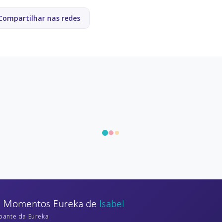
Compartilhar nas redes
s Momentos Eureka de
Isabel
ipante da Eureka