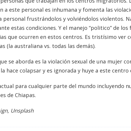
 personas que trabajan en los centros migratorios. L
an a este personal es inhumana y fomenta las viola
a personal frustrándolos y volviéndolos violentos. N
nte estas condiciones. Y el manejo “politico” de los 
ias que ocurren en estos centros. Es tristísimo ver
s (la australiana vs. todas las demás).
ue se aborda es la violación sexual de una mujer co
 la hace colapsar y es ignorada y huye a este centro
actual para cualquier parte del mundo incluyendo nu
tes de Chiapas.
sign, Unsplash