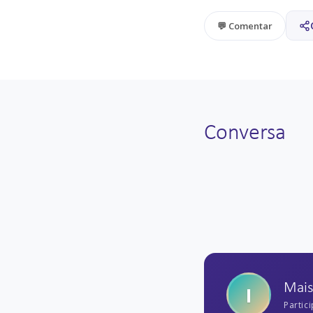
💬 Comentar
Conversa
Mai
I
Partic