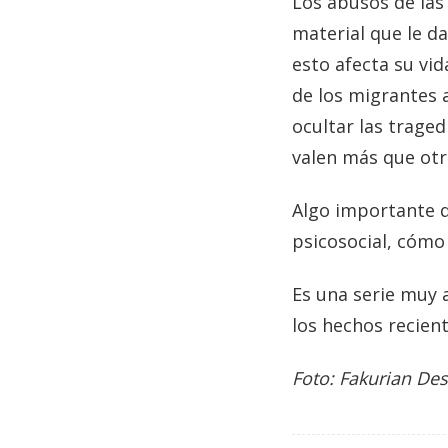
Los abusos de las
material que le d
esto afecta su vid
de los migrantes a
ocultar las traged
valen más que otra
Algo importante q
psicosocial, cómo
Es una serie muy 
los hechos recien
Foto: Fakurian De