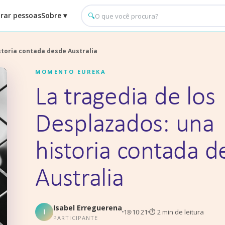
rar pessoas
Sobre ▾
🔍
storia contada desde Australia
MOMENTO EUREKA
La tragedia de los
Desplazados: una
historia contada 
Australia
Isabel Erreguerena
I
18·10·21
⏱
2
min de leitura
PARTICIPANTE