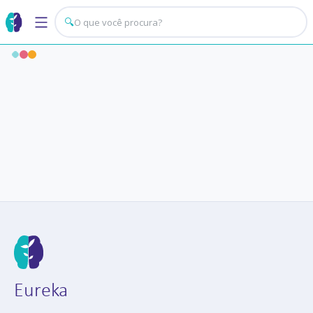
🔍
Eureka