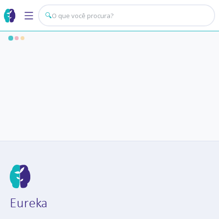
🔍
Eureka