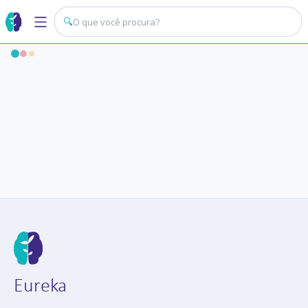
🔍
Eureka