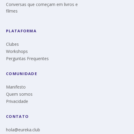
Conversas que começam em livros e
filmes
PLATAFORMA
Clubes
Workshops
Perguntas Frequentes
COMUNIDADE
Manifesto
Quem somos
Privacidade
CONTATO
hola@eureka.club