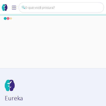
🔍
Eureka